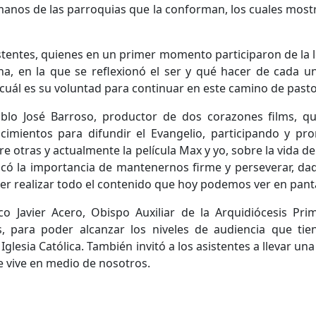
nos de las parroquias que la conforman, los cuales mostr
tentes, quienes en un primer momento participaron de la lec
na, en la que se reflexionó el ser y qué hacer de cada u
cuál es su voluntad para continuar en este camino de pasto
blo José Barroso, productor de dos corazones films, q
nocimientos para difundir el Evangelio, participando y 
re otras y actualmente la película Max y yo, sobre la vida 
lcó la importancia de mantenernos firme y perseverar, dad
r realizar todo el contenido que hoy podemos ver en panta
 Javier Acero, Obispo Auxiliar de la Arquidiócesis Pr
, para poder alcanzar los niveles de audiencia que tien
Iglesia Católica. También invitó a los asistentes a llevar un
e vive en medio de nosotros.