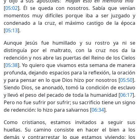
y dijo a sus apóstoles:
“Hagan esto en memoria mía”
[
05:02
]. Él se queda con nosotros. Sabía que venían
momentos muy difíciles porque iba a ser juzgado y
condenado a la cruz, el máximo castigo de la época
[
05:13
].
Aunque Jesús fue humillado y su rostro ya ni se
distinguía por el maltrato, con la cruz nos da la
redención y nos abre las puertas del Reino de los Cielos
[
05:38
]. Yo quiero que vivamos esta semana de manera
profunda, dejando espacios para la reflexión, la oración
y para pensar en lo que Dios hizo por nosotros [
05:50
].
Siendo Dios, se anonadó, tomó la condición de esclavo
y llevó el peso del pecado de toda la humanidad [
06:17
].
Pero no fue sufrir por sufrir; su sacrificio tiene un signo
de redención: lo hizo para salvarnos [
06:34
].
Como cristianos, estamos invitados a seguir sus
huellas. Su camino consiste en hacer el bien a los
demás y contrarrestar lo que estamos viviendo: los