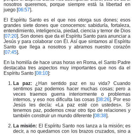
nosotros queremos, porque siempre está la libertad en
juego [
06:57
].
El Espíritu Santo es el que nos otorga sus dones; esos
grandes siete dones que conocemos: sabiduría, fortaleza,
entendimiento, inteligencia, piedad, ciencia y temor de Dios
[
07:20
]. Son dones que da el Espíritu Santo para anunciar a
Jesús y para colaborar con Él. Así que sintamos al Espíritu
Santo que llega a nosotros y abramos nuestro corazón
[
07:45
].
En la homilía de hace unas horas en Roma, el Santo Padre
destacaba tres aspectos muy importantes que nos da el
Espíritu Santo [
08:10
]:
La paz:
¿Han sentido paz en su vida? Cuando
sentimos paz podemos hacer muchas cosas; pero a
veces traemos guerra interiormente o problemas
internos, y eso nos dificulta las cosas [
08:26
]. Por eso
Jesús les decía: «La paz esté con ustedes». Si
tenemos paz, podemos crear otro tipo de relaciones y
también construir un mundo diferente [
08:38
].
La misión:
El Espíritu Santo nos lanza a la misión; es
decir, a no quedarnos con los brazos cruzados, sino a