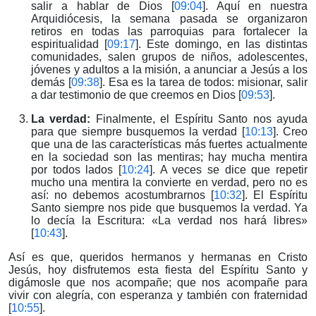
salir a hablar de Dios [
09:04
]. Aquí en nuestra
Arquidiócesis, la semana pasada se organizaron
retiros en todas las parroquias para fortalecer la
espiritualidad [
09:17
]. Este domingo, en las distintas
comunidades, salen grupos de niños, adolescentes,
jóvenes y adultos a la misión, a anunciar a Jesús a los
demás [
09:38
]. Esa es la tarea de todos: misionar, salir
a dar testimonio de que creemos en Dios [
09:53
].
La verdad:
Finalmente, el Espíritu Santo nos ayuda
para que siempre busquemos la verdad [
10:13
]. Creo
que una de las características más fuertes actualmente
en la sociedad son las mentiras; hay mucha mentira
por todos lados [
10:24
]. A veces se dice que repetir
mucho una mentira la convierte en verdad, pero no es
así: no debemos acostumbrarnos [
10:32
]. El Espíritu
Santo siempre nos pide que busquemos la verdad. Ya
lo decía la Escritura: «La verdad nos hará libres»
[
10:43
].
Así es que, queridos hermanos y hermanas en Cristo
Jesús, hoy disfrutemos esta fiesta del Espíritu Santo y
digámosle que nos acompañe; que nos acompañe para
vivir con alegría, con esperanza y también con fraternidad
[
10:55
].