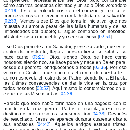
comprender; necesitaríamos ser Dios para comprender
cómo son tres personas distintas y un solo Dios verdadero
[
02:19
]. Esto lo entendemos con el corazón y con la fe,
porque vemos su intervención en la historia de la salvación
[
02:33
]. Vemos a ese Dios que toma la iniciativa, que nos
muestra su amor a pesar de las fallas humanas y de las
infidelidades del pueblo; Él sigue confiando en nosotros:
«Ustedes serán mi pueblo y yo seré su Dios» [
02:54
].
Ese Dios promete a un Salvador, y ese Salvador, que es el
centro de nuestra fe, llega a nuestra tierra: la Palabra se
hace carne [
03:21
]. Dios, siendo Dios, se hace como
nosotros; siendo rico, se hace pobre y nace en Belén para,
desde su pobreza, enriquecernos a todos [
03:36
]. Por eso
vemos en Cristo —que repito, es el centro de nuestra fe—
cómo nos revela el rostro de su Padre, siendo fiel a Él hasta
las últimas consecuencias de dar la vida en la cruz por
todos nosotros [
03:52
]. Aquí mismo lo contemplamos en el
Señor de las Misericordias [
04:29
].
Parecía que todo había terminado en una tragedia con la
muerte en la cruz, pero el Padre lo resucita; y ese es el
destino de todos nosotros: la resurrección [
04:33
]. Después
de resucitado, Jesús se aparece durante cuarenta días a
sus apóstoles [
04:42
]. Aquellos amigos estaban tristes,
cabizbajos y no le encontraban sentido a la vida, a pesar de