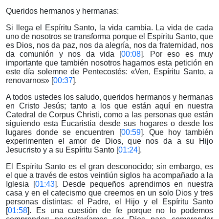
Queridos hermanos y hermanas:
Si llega el Espíritu Santo, la vida cambia. La vida de cada
uno de nosotros se transforma porque el Espíritu Santo, que
es Dios, nos da paz, nos da alegría, nos da fraternidad, nos
da comunión y nos da vida [
00:08
]. Por eso es muy
importante que también nosotros hagamos esta petición en
este día solemne de Pentecostés: «Ven, Espíritu Santo, a
renovarnos» [
00:37
].
A todos ustedes los saludo, queridos hermanos y hermanas
en Cristo Jesús; tanto a los que están aquí en nuestra
Catedral de Corpus Christi, como a las personas que están
siguiendo esta Eucaristía desde sus hogares o desde los
lugares donde se encuentren [
00:59
]. Que hoy también
experimenten el amor de Dios, que nos da a su Hijo
Jesucristo y a su Espíritu Santo [
01:24
].
El Espíritu Santo es el gran desconocido; sin embargo, es
el que a través de estos veintiún siglos ha acompañado a la
Iglesia [
01:43
]. Desde pequeños aprendimos en nuestra
casa y en el catecismo que creemos en un solo Dios y tres
personas distintas: el Padre, el Hijo y el Espíritu Santo
[
01:58
]. Es una cuestión de fe porque no lo podemos