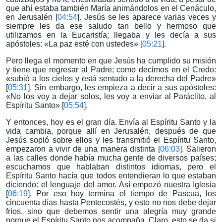
que ahí estaba también María animándolos en el Cenáculo,
en Jerusalén [
04:54
]. Jesús se les aparece varias veces y
siempre les da ese saludo tan bello y hermoso que
utilizamos en la Eucaristía; llegaba y les decía a sus
apóstoles: «La paz esté con ustedes» [
05:21
].
Pero llega el momento en que Jesús ha cumplido su misión
y tiene que regresar al Padre; como decimos en el Credo:
«subió a los cielos y está sentado a la derecha del Padre»
[
05:31
]. Sin embargo, les empieza a decir a sus apóstoles:
«No los voy a dejar solos, les voy a enviar al Paráclito, al
Espíritu Santo» [
05:54
].
Y entonces, hoy es el gran día. Envía al Espíritu Santo y la
vida cambia, porque allí en Jerusalén, después de que
Jesús sopló sobre ellos y les transmitió el Espíritu Santo,
empezaron a vivir de una manera distinta [
06:03
]. Salieron
a las calles donde había mucha gente de diversos países;
escuchamos que hablaban distintos idiomas, pero el
Espíritu Santo hacía que todos entendieran lo que estaban
diciendo: el lenguaje del amor. Así empezó nuestra Iglesia
[
06:19
]. Por eso hoy termina el tiempo de Pascua, los
cincuenta días hasta Pentecostés, y esto no nos debe dejar
fríos, sino que debemos sentir una alegría muy grande
porque el Espíritu Santo nos acompaña. Claro, esto se da si