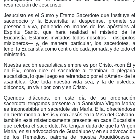
resurrección de Jesucristo.
Jesucristo es el Su
mo y Eterno Sacerdote que instituye el
sacerdocio y la Eucaristía; al despedirse, promete su
presencia viva, poniendo en manos de los apóstoles al
Espíritu Santo, que hará realidad el misterio de la
Eucaristía.
Estamos invitados todos nosotros —
discípulos
misioneros— y, de manera particular, los sacerdotes, a
tener la Eucaristía como centro de cada jornada y de todo el
ministerio.
Nuestra acción eucarística siempre es por Cristo, «con Él y
en Él», como dice el sacerdote al terminar la plegaria
eucarística, lo que luego es refrendado por el «Amén» de la
asamblea. Que toda nuestra vida sea, y la de ustedes,
diáconos, un vivir por, con y en Cristo.
Queridos diáconos, en este día de su ordenación
sacerdotal tengamos presente a la Santísima Virgen María;
es inconcebible un sacerdote sin María. Ella, ofreciéndose
en cierto modo a Jesús y con Jesús en la Misa del Calvario,
también está misteriosamente presente en cada Eucaristía
que celebra el sacerdote. No tengan duda de que la Virgen
María, en su advocación de Guadalupe y en su advocación
de los Remedios, patrona de nuestra Arquidiócesis y