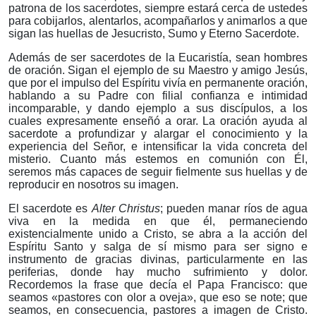
patrona de los sacerdotes, siempre estará cerca de ustedes
para cobijarlos, alentarlos, acompañarlos y animarlos a que
sigan las huellas de Jesucristo, Sumo y Eterno Sacerdote.
Además de ser sacerdotes de la Eucaristía, sean hombres
de oración. Sigan el ejemplo de su Maestro y amigo Jesús,
que por el impulso del Espíritu vivía en permanente oración,
hablando a su Padre con filial confianza e intimidad
incomparable, y
dando ejemplo a sus discípulos, a los
cuales expresamente enseñó a orar. La oración ayuda al
sacerdote a
profundizar y alargar el conocimiento y la
experiencia del Señor, e intensificar la vida concreta del
misteri
o. Cuanto más estemos en comunión con Él,
seremos más capaces de seguir fielmente sus huella
s y de
reproducir en nosotros su imagen.
El sacerdote es
Alter Christus
; pueden manar ríos de agua
viva en la medida en que él, permaneciendo
existencialmente unido a Cristo, se abra a la acción del
Espíritu Santo y salga de sí mismo para ser signo e
instrumento de gracias divinas, particularmente en las
periferias, donde hay mucho sufrimiento y dolor.
Recordemos la frase que decía el Papa Francisco: que
seamos «pastores con olor a oveja», que eso se note; que
seamos, en consecuencia, pastores a imagen de Cristo.