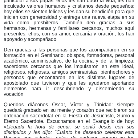
particular a sus papás: ellos les han dado la vida, les han
inculcado valores humanos y cristianos desde pequeños;
hoy ellos se sienten felices y les dan su bendición para que
inicien con generosidad y entrega una nueva etapa en su
vida como presbíteros. También den gracias a sus
hermanos, hermanas y familiares cercanos, muchos aquí
presentes; ellos, con su amor, cercanía y oración, los han
apoyado y acompañado.
Den gracias a las personas que los acompañaron en su
formación en el Seminario: obispos, formadores, personal
académico, administrativo, de la cocina y de la limpieza;
sacerdotes cercanos que los impulsaron en este ideal,
religiosos, religiosas, amigos seminaristas, bienhechores y
personas que encontraron en los distintos lugares de
apostolado que tuvieron y que les ayudaron aportando
elementos para ir descubriendo y discerniendo su
vocación.
Queridos diáconos Óscar, Víctor y Trinidad: siempre
quedará grabado en su mente y corazón que recibieron su
ordenación sacerdotal en la Fiesta de Jesucristo, Sumo y
Eterno Sacerdote. Escuchamos en el Evangelio de hoy:
«Llegada la hora de cenar, se sentó Jesús con sus
discípulos y les dijo: "Cuánto he deseado celebrar esta
Pascua con ustedes, antes de padecer, porque yo les