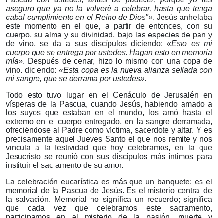
aseguro que ya no la volveré a celebrar, hasta que tenga
cabal cumplimiento en el Reino de Dios"»
. Jesús anhelaba
este momento en el que, a partir de entonces, con su
cuerpo, su alma y su divinidad, bajo las especies de pan y
de vino, se da a sus discípulos di
ciendo:
«Esto es mi
cuerpo que se entrega por ustedes. Hagan esto en memoria
mía»
. Después de cenar, hizo lo mismo con una copa de
vino, diciendo:
«Esta copa es la nueva alianza sellada con
mi sangre, que
se derrama por ustedes»
.
Todo esto tuvo lugar en el Cenáculo de Jerusalén en
vísperas de
la Pascua, cuando Jesús, habiendo amado a
los suyos que estaban en el mundo, los amó hasta el
extremo en el cuerpo entregado, en la sangre derramada,
ofreciéndose al Padre como víctima, sacerdote y altar.
Y
es
precisamente aquel Jueves Santo el que nos remite y nos
vincula a la festividad que hoy celebramos, en la que
Jesucristo se reunió con sus discípulos más íntimos para
instituir el sacramento de su amor.
La celebración eucarística es más que un banquete: es el
memorial de la Pascua de Jesús. Es el misterio central de
la salvación. Memorial no significa un recuerdo; significa
que cada vez que celebramos este sacramento,
participamos en el misterio de la pasión, muerte y