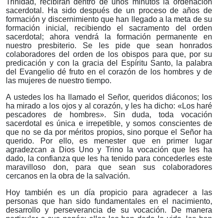
Trinidad, recibirán dentro de unos minutos la ordenación
sacerdotal. Ha sido después de un proceso de años de
formación y discernimiento que han llegado a la meta de su
formación inicial, recibiendo el sacramento del orden
sacerdotal; ahora vendrá la formación permanente en
nuestro presbiterio. Se les pide que sean honrados
colaboradores del orden de los obispos para que, por su
predicación y con la gracia del Espíritu Santo, la palabra
del Evangelio dé fruto en el corazón de los hombres y de
las mujeres de nuestro tiempo.
A ustedes los ha llamado el Señor, queridos diáconos; los
ha mirado a los ojos y al corazón, y les ha dicho: «Los haré
pescadores de hombres». Sin duda, toda vocación
sacerdotal es única e irrepetible, y somos conscientes de
que no se da por méritos propios, sino porque el Señor ha
querido. Por ello, es menester que en primer lugar
agradezcan a Dios Uno y Trino la vocación que les ha
dado, la confianza que les ha tenido para concederles este
maravilloso don, para que sean sus colaboradores
cercanos en la obra de la salvación.
Hoy también es un día propicio para agradecer a las
personas que han sido fundamentales en el nacimiento,
desarrollo y perseverancia de su vocación. De manera