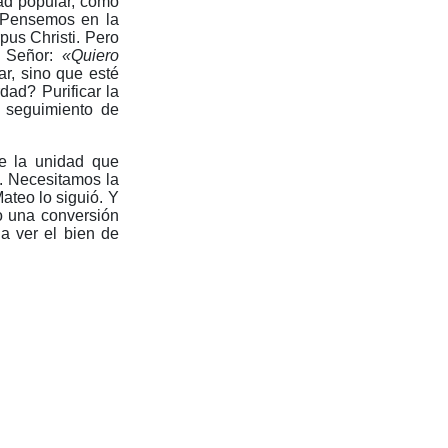
dad popular, cómo
. Pensemos en la
us Christi. Pero
l Señor:
«Quiero
ar, sino que esté
dad? Purificar la
 seguimiento de
e la unidad que
o. Necesitamos la
ateo lo siguió. Y
o una conversión
a ver el bien de