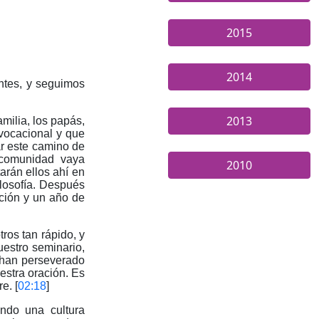
2015
2014
antes, y seguimos
2013
milia, los papás,
 vocacional y que
ar este camino de
 comunidad vaya
2010
rán ellos ahí en
ilosofía. Después
ación y un año de
ros tan rápido, y
estro seminario,
 han perseverado
estra oración. Es
e. [
02:18
]
ando una cultura