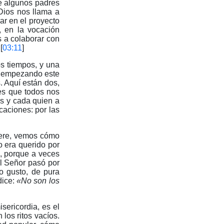
de algunos padres
Dios nos llama a
ar en el proyecto
, en la vocación
s a colaborar con
[
03:11
]
s tiempos, y una
es empezando este
. Aquí están dos,
 es que todos nos
os y cada quien a
caciones: por las
iere, vemos cómo
o era querido por
, porque a veces
el Señor pasó por
ro gusto, de pura
dice:
«No son los
sericordia, es el
los ritos vacíos.