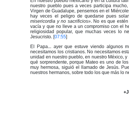
En nuestro pueblo mexicano y en la cultura lat
nuestro pueblo pues a veces participa mucho,
Virgen de Guadalupe, pensemos en el Miércoles
hay veces el peligro de quedarse pues sola
misericordia y no sacrificios»
. No es que estén 
vacía y que no lleve a un compromiso con el he
religiosidad popular, que muchas veces lo 
Jesucristo. [
07:55
]
El Papa... ayer que estuve viendo algunos 
necesitamos los cristianos. No necesitamos esta
unidad en nuestro pueblo, en nuestro México, y 
qué sorprendente, porque Mateo es uno de los 
muy hermosa, siguió el llamado de Jesús. Pue
nuestros hermanos, sobre todo los que más lo ne
+J