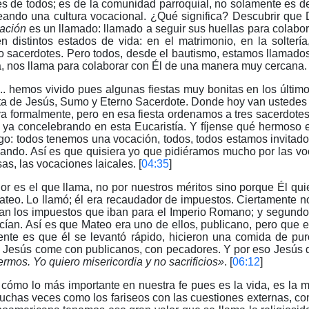
es de todos; es de la comunidad parroquial, no solamente es 
reando una cultura vocacional. ¿Qué significa? Descubrir que 
ación
es un llamado: llamado a seguir sus huellas para colabor
distintos estados de vida: en el matrimonio, en la soltería
o sacerdotes. Pero todos, desde el bautismo, estamos llamado
a, nos llama para colaborar con Él de una manera muy cercana. 
. hemos vivido pues algunas fiestas muy bonitas en los último
fiesta de Jesús, Sumo y Eterno Sacerdote. Donde hoy van usted
 ya formalmente, pero en esa fiesta ordenamos a tres sacerdotes
uí ya concelebrando en esta Eucaristía. Y fíjense qué hermoso
go: todos tenemos una vocación, todos, todos estamos invitad
mando. Así es que quisiera yo que pidiéramos mucho por las vo
as, las vocaciones laicales. [
04:35
]
r es el que llama, no por nuestros méritos sino porque Él qu
ateo. Lo llamó; él era recaudador de impuestos. Ciertamente n
ían los impuestos que iban para el Imperio Romano; y segundo
cían. Así es que Mateo era uno de ellos, publicano, pero que 
ndente es que él se levantó rápido, hicieron una comida de pu
mo Jesús come con publicanos, con pecadores. Y por eso Jesús 
rmos. Yo quiero misericordia y no sacrificios»
. [
06:12
]
ómo lo más importante en nuestra fe pues es la vida, es la mi
uchas veces como los fariseos con las cuestiones externas, con 