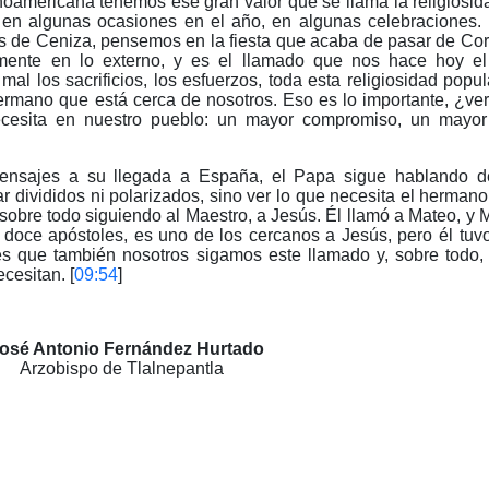
inoamericana tenemos ese gran valor que se llama la religiosi
 en algunas ocasiones en el año, en algunas celebraciones
 de Ceniza, pensemos en la fiesta que acaba de pasar de Corp
mente en lo externo, y es el llamado que nos hace hoy e
mal los sacrificios, los esfuerzos, toda esta religiosidad popul
rmano que está cerca de nosotros. Eso es lo importante, ¿ver
necesita en nuestro pueblo: un mayor compromiso, un mayor
mensajes a su llegada a España, el Papa sigue hablando d
r divididos ni polarizados, sino ver lo que necesita el herman
sobre todo siguiendo al Maestro, a Jesús. Él llamó a Mateo, y M
doce apóstoles, es uno de los cercanos a Jesús, pero él tuv
s que también nosotros sigamos este llamado y, sobre todo, 
cesitan. [
09:54
]
osé Antonio Fernández Hurtado
Arzobispo de Tlalnepantla