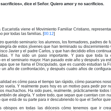
sacrificios», dice el Señor. Quiero amor y no sacrificios.
 Eucaristía viene el Movimiento Familiar Cristiano, represent
por todas las familias. [
00:12
]
o querido seminario: los alumnos, los formadores, padres de fa
 alegría de estos jóvenes que han terminado su discernimiento
co Javier y el padre Carlos, y que han decidido ellos continu
vidas. Y ha sido un paso importante. Y para que toda la
 en el seminario mayor. Han pasado este año y después ya esta
apa que se llama el Discipulado, que es cuando estudian la F
e un año de confrontación, y después cuatro años de configur
alidad es cómo pasa el tiempo tan rápido, cómo pasamos nosot
po vuela. Y realmente pues hoy es un motivo para pedir por nu
los muchachos. Ha sido pues, realmente, prácticamente todos
también de alegría. Y sobre todo, que sepan que cuentan con nu
que está de su parte para ir descubriendo lo que el Señor quier
os obispos en todas las diócesis cómo tenemos que ir cre