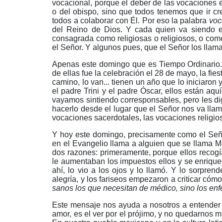
vocacional, porque el deber de las vocaciones 
o del obispo, sino que todos tenemos que ir c
todos a colaborar con Él. Por eso la palabra
voc
del Reino de Dios. Y cada quien va siendo en 
consagrada como religiosas o religiosos, o com
el Señor. Y algunos pues, que el Señor los llam
Apenas este domingo que es Tiempo Ordinario..
de ellas fue la celebración el 28 de mayo, la 
camino, lo van... tienen un año que lo iniciaron
el padre Trini y el padre Óscar, ellos están aq
vayamos sintiendo corresponsables, pero les di
hacerlo desde el lugar que el Señor nos va lla
vocaciones sacerdotales, las vocaciones religios
Y hoy este domingo, precisamente como el Seño
en el Evangelio llama a alguien que se llama M
dos razones: primeramente, porque ellos recog
le aumentaban los impuestos ellos y se enrique
ahí, lo vio a los ojos y lo llamó. Y lo sorpre
alegría, y los fariseos empezaron a criticar có
sanos los que necesitan de médico, sino los enfe
Este mensaje nos ayuda a nosotros a entender c
amor, es el ver por el prójimo, y no quedarnos m